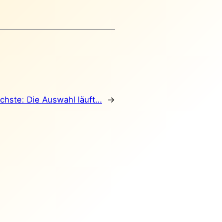
chste:
Die Auswahl läuft…
→