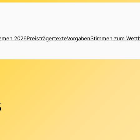
emen 2026
Preisträgertexte
Vorgaben
Stimmen zum Wett
5