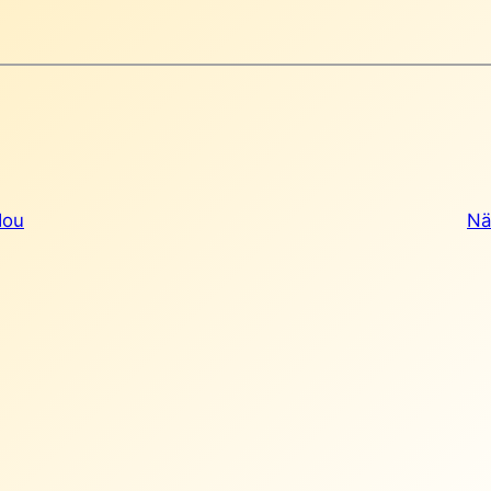
dou
Nä